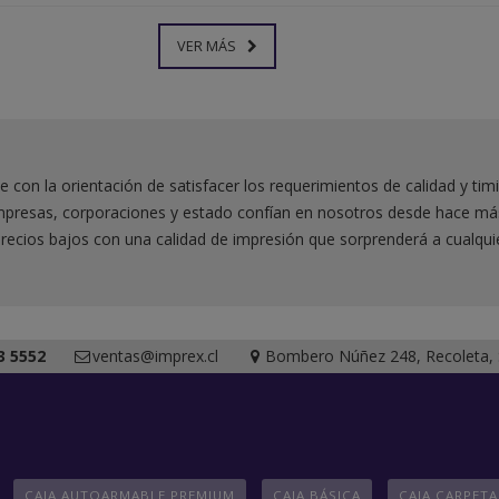
VER MÁS
e con la orientación de satisfacer los requerimientos de calidad y ti
resas, corporaciones y estado confían en nosotros desde hace más d
recios bajos con una calidad de impresión que sorprenderá a cualqu
3 5552
ventas@imprex.cl
Bombero Núñez 248, Recoleta, S
CAJA AUTOARMABLE PREMIUM
CAJA BÁSICA
CAJA CARPET