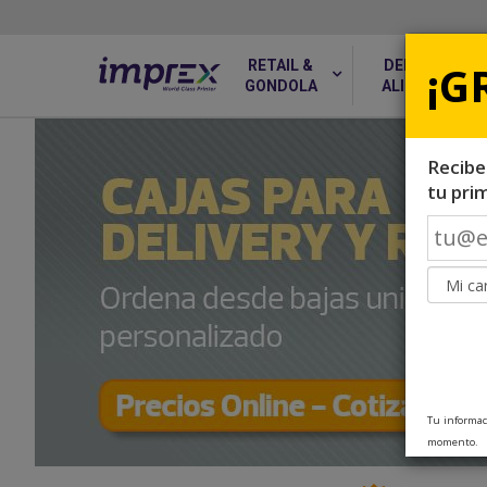
¡G
RETAIL &
DELIVERY &
GONDOLA
ALIMENTOS
Recibe
tu pri
Tu informac
momento.