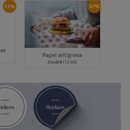
11%
47%
sas
Papel antigrasa
Desde
$113.000