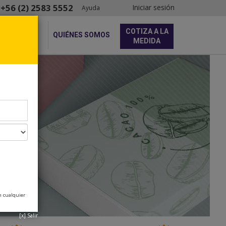
+56 (2) 2583 5552
Iniciar sesión
Ayuda
COTIZA A LA
QUIÉNES SOMOS
MEDIDA
n cualquier
[x] Salir