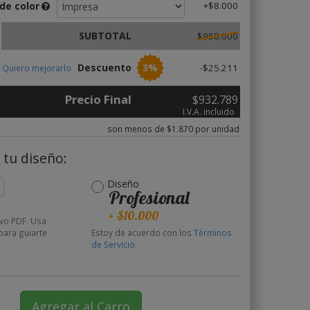
de color
+$
8.000
SUBTOTAL
$958.000
Descuento
3%
-$25.211
Quiero mejorarlo
Precio Final
$932.789
I.V.A. incluido
son menos de $1.870 por unidad
tu diseño:
Diseño
Profesional
+ $10.000
ivo PDF. Usa
ara guiarte
Estoy de acuerdo con los
Términos
de Servicio
.
Agregar al Carro