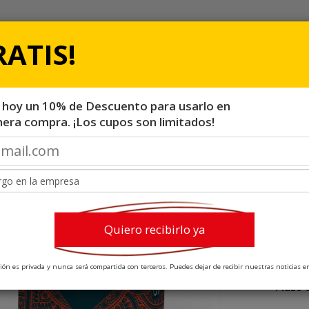
RATIS!
MATERIAL
CATÁLOGOS &
MARKETING
LIBROS
 hoy un 10% de Descuento para usarlo en
mera compra. ¡Los cupos son limitados!
Hasta
9%
Off
Quiero recibirlo ya
Poli
ión es privada y nunca será compartida con terceros. Puedes dejar de recibir nuestras noticias e
Plazo 