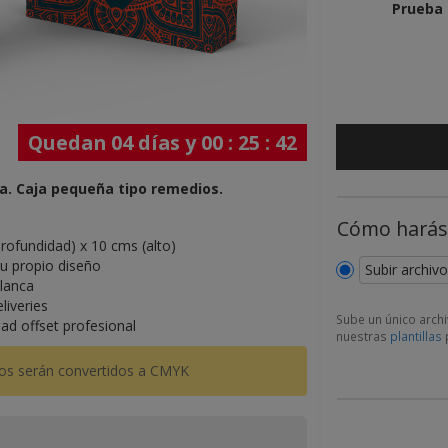
Prueba 
Quedan
04
días y
00
:
25
:
42
a. Caja pequeña tipo remedios.
Cómo harás 
rofundidad) x 10 cms (alto)
 tu propio diseño
Subir archivo
blanca
liveries
Sube un único arch
ad offset profesional
nuestras
plantillas
p
stos serán convertidos a CMYK