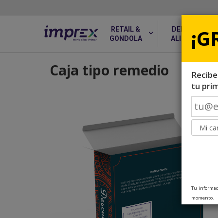
¡G
RETAIL &
DELIVERY &
GONDOLA
ALIMENTOS
Caja tipo remedio
Recibe
tu pri
Tu informac
momento.