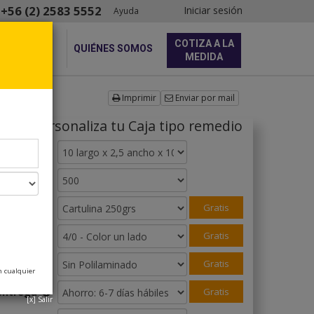
+56 (2) 2583 5552
Iniciar sesión
Ayuda
COTIZA A LA
QUIÉNES SOMOS
MEDIDA
Imprimir
Enviar por mail
Personaliza tu
Caja tipo remedio
Tamaño
Cantidad
Papel
Gratis
Color
Gratis
laminado
Gratis
n cualquier
entrega
Gratis
[x] Salir